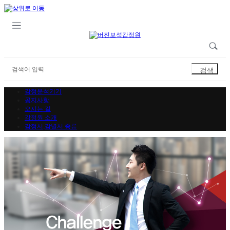
감정분석기기
공지사항
오시는 길
감정원 소개
감정서,감별서 종류